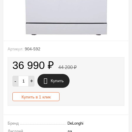
904-592
Артикул:
36 990
₽
44 200
₽
-
+
Купить
Купить в 1 клик
Бренд
DeLonghi
Дисплей
да