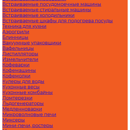
Встраиваемые посудомоечные машины
Встраиваемые стиральные машины
Встраиваемые холодильники
Встраиваемые шкафы для подогрева посуды
Техника для кухни
Аэрогрили
Блинницы
Вакуумные упаковщики
Вафельницы
Дистилляторы
Измельчители
Кофеварки
Кофемашины
Кофемолки
Кулеры для воды
Кухонные весы
Кухонные комбайны
Ломтерезки
Льдогенераторы
Медленноварки
Микроволновые печи
Миксеры
Мини-печи, ростеры