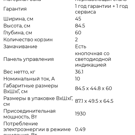
1 год гарантии + 1 год
Гарантия
сервиса
Ширина, см
45
Высота, см
84.5
Глубина, см
60
Количество корзин
2
Замачивание
Есть
кнопочная со
Панель управления
светодиодной
индикацией
Вес нетто, кг
36.1
Номинальный ток, А
10
Габаритные размеры
84.5 x 44.8 x 60
ВхШхГ, см
Размеры в упаковке ВхШхГ,
87.1 x 49.5 x 64.5
см
Присоединительная
1930
мощность, Вт
Потребление
электроэнергии в режиме
0.49