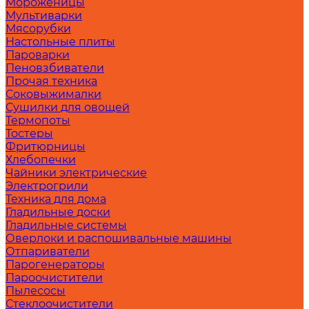
Мороженицы
Мультиварки
Мясорубки
Настольные плиты
Пароварки
Пеновзбиватели
Прочая техника
Соковыжималки
Сушилки для овощей
Термопоты
Тостеры
Фритюрницы
Хлебопечки
Чайники электрические
Электрогрили
Техника для дома
Гладильные доски
Гладильные системы
Оверлоки и распошивальные машины
Отпариватели
Парогенераторы
Пароочистители
Пылесосы
Стеклоочистители