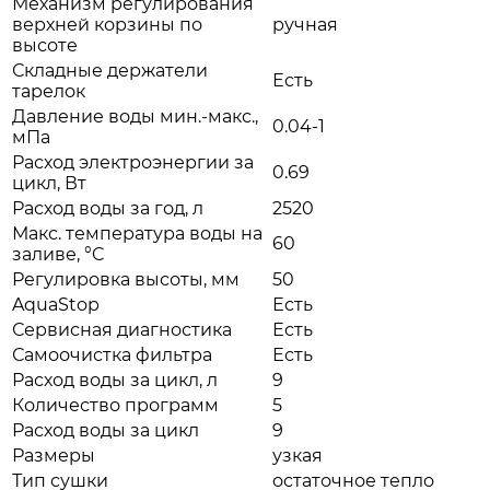
Механизм регулирования
верхней корзины по
ручная
высоте
Складные держатели
Есть
тарелок
Давление воды мин.-макс.,
0.04-1
мПа
Расход электроэнергии за
0.69
цикл, Вт
Расход воды за год, л
2520
Макс. температура воды на
60
заливе, °C
Регулировка высоты, мм
50
AquaStop
Есть
Сервисная диагностика
Есть
Самоочистка фильтра
Есть
Расход воды за цикл, л
9
Количество программ
5
Расход воды за цикл
9
Размеры
узкая
Тип сушки
остаточное тепло