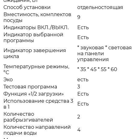
ожидания, Вт
Способ установки
отдельностоящая
Вместимость, комплектов
9
посуды
Индикаторы ВКЛ./ВЫКЛ.
Есть
Индикатор выбранной
Есть
программы
* звуковая * световая
Индикатор завершения
на панели
цикла
управления
Температурные режимы,
* 35 * 45 * 55 * 60
°C
Эко
есть
Тестовая программа
3
Функция «1/2 загрузки»
Есть
Использование средства 3
Есть
в 1
Количество
2
разбрызгивателей
Количество направлений
4
подачи воды