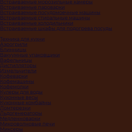
Встраиваемые морозильные камеры
Встраиваемые пароварки
Встраиваемые посудомоечные машины
Встраиваемые стиральные машины
Встраиваемые холодильники
Встраиваемые шкафы для подогрева посуды
Техника для кухни
Аэрогрили
Блинницы
Вакуумные упаковщики
Вафельницы
Дистилляторы
Измельчители
Кофеварки
Кофемашины
Кофемолки
Кулеры для воды
Кухонные весы
Кухонные комбайны
Ломтерезки
Льдогенераторы
Медленноварки
Микроволновые печи
Миксеры