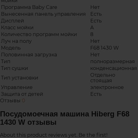
мойки
Программа Baby Care
Нет
Вынесенная панель управления
Есть
Дисплей
Есть
Класс мойки
A
Количество программ мойки
8
Луч на полу
Нет
Модель
F68 1430 W
Половинная загрузка
Нет
Тип
полноразмерная
Тип сушки
конденсационная
Отдельно
Тип установки
стоящая
Управление
электронное
Защита от детей
Есть
Отзывы
0
Посудомоечная машина Hiberg F68
1430 W отзывы
About this product reviews yet. Be the first!