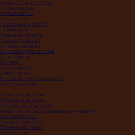
Мини-печи, ростеры
Мороженицы
Мультиварки
Мясорубки
Настольные плиты
Пароварки
Пеновзбиватели
Прочая техника
Соковыжималки
Сушилки для овощей
Термопоты
Тостеры
Фритюрницы
Хлебопечки
Чайники электрические
Электрогрили
Техника для дома
Гладильные доски
Гладильные системы
Оверлоки и распошивальные машины
Отпариватели
Парогенераторы
Пароочистители
Пылесосы