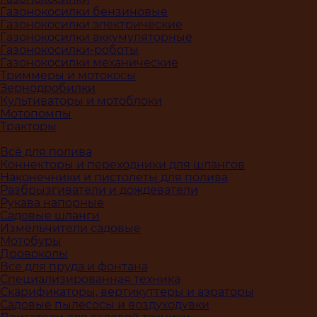
Газонокосилки бензиновые
Газонокосилки электрические
Газонокосилки аккумуляторные
Газонокосилки-роботы
Газонокосилки механические
Триммеры и мотокосы
Зернодробилки
Культиваторы и мотоблоки
Мотопомпы
Тракторы
Всё для полива
Коннекторы и переходники для шлангов
Наконечники и пистолеты для полива
Разбрызгиватели и дождеватели
Рукава напорные
Садовые шланги
Измельчители садовые
Мотобуры
Дровоколы
Все для пруда и фонтана
Специализированная техника
Скарификаторы, вертикуттеры и аэраторы
Садовые пылесосы и воздуходувки