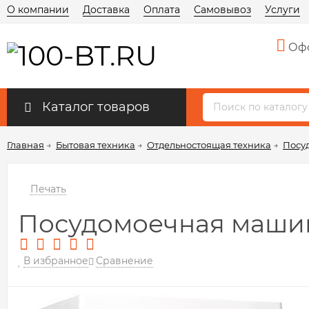
О компании
Доставка
Оплата
Самовывоз
Услуги
Офо
Каталог товаров
Главная
→
Бытовая техника
→
Отдельностоящая техника
→
Посу
Печать
Посудомоечная машина
В избранное
Сравнение