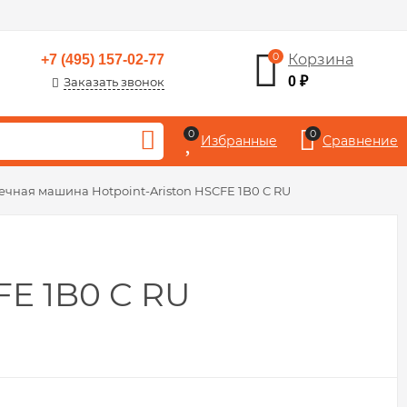
0
Корзина
+7 (495) 157-02-77
0
₽
Заказать звонок
0
0
Избранные
Сравнение
чная машина Hotpoint-Ariston HSCFE 1B0 C RU
FE 1B0 C RU