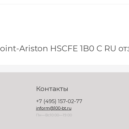
nt-Ariston HSCFE 1B0 C RU о
Контакты
+7 (495) 157-02-77
inform@100-bt.ru
Пн—Вс10:00—19:00