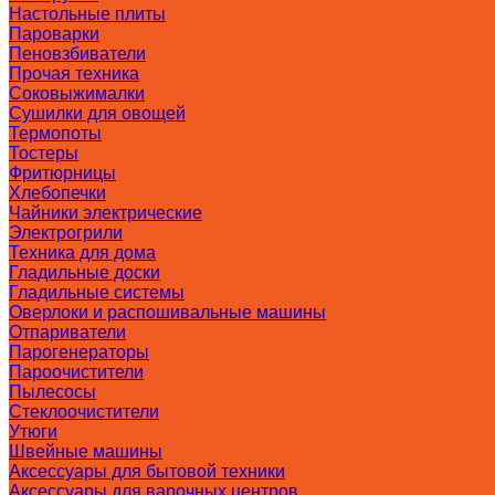
Настольные плиты
Пароварки
Пеновзбиватели
Прочая техника
Соковыжималки
Сушилки для овощей
Термопоты
Тостеры
Фритюрницы
Хлебопечки
Чайники электрические
Электрогрили
Техника для дома
Гладильные доски
Гладильные системы
Оверлоки и распошивальные машины
Отпариватели
Парогенераторы
Пароочистители
Пылесосы
Стеклоочистители
Утюги
Швейные машины
Аксессуары для бытовой техники
Аксессуары для варочных центров