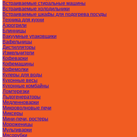
Встраиваемые стиральные машины
Встраиваемые холодильники
Встраиваемые шкафы для подогрева посуды
Техника для кухни
Аэрогрили
Блинницы
Вакуумные упаковщики
Вафельницы
Дистилляторы
Измельчители
Кофеварки
Кофемашины
Кофемолки
Кулеры для воды
Кухонные весы
Кухонные комбайны
Ломтерезки
Льдогенераторы
Медленноварки
Микроволновые печи
Миксеры
Мини-печи, ростеры
Мороженицы
Мультиварки
Мясорубки