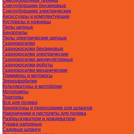
Снегоуборочная техника
Снегоуборщики бензиновые
Снегоуборщики электрические
Аксессуары и комплектующие
Кусторезы и ножницы
Пилы цепные
Бензопилы
Пилы электрические цепные
Газонокосилки
Газонокосилки бензиновые
Газонокосилки электрические
Газонокосилки аккумуляторные
Газонокосилки-роботы
Газонокосилки механические
Триммеры и мотокосы
Зернодробилки
Культиваторы и мотоблоки
Мотопомпы
Тракторы
Всё для полива
Коннекторы и переходники для шлангов
Наконечники и пистолеты для полива
Разбрызгиватели и дождеватели
Рукава напорные
Садовые шланги