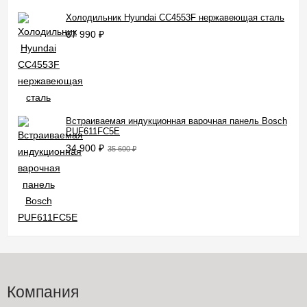
Холодильник Hyundai CC4553F нержавеющая сталь
67 990
₽
Встраиваемая индукционная варочная панель Bosch
PUF611FC5E
34 900
₽
35 600
₽
Компания