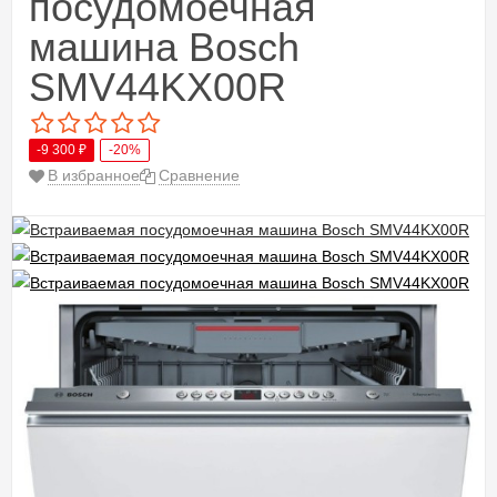
посудомоечная
машина Bosch
SMV44KX00R
-9 300
₽
-20%
В избранное
Сравнение