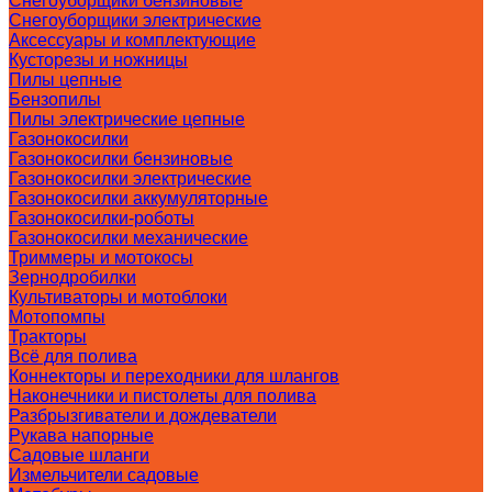
Снегоуборщики бензиновые
Снегоуборщики электрические
Аксессуары и комплектующие
Кусторезы и ножницы
Пилы цепные
Бензопилы
Пилы электрические цепные
Газонокосилки
Газонокосилки бензиновые
Газонокосилки электрические
Газонокосилки аккумуляторные
Газонокосилки-роботы
Газонокосилки механические
Триммеры и мотокосы
Зернодробилки
Культиваторы и мотоблоки
Мотопомпы
Тракторы
Всё для полива
Коннекторы и переходники для шлангов
Наконечники и пистолеты для полива
Разбрызгиватели и дождеватели
Рукава напорные
Садовые шланги
Измельчители садовые