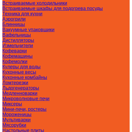
Встраиваемые холодильники
Встраиваемые шкафы для подогрева посуды
Техника для кухни
Аэрогрили
Блинницы
Вакуумные упаковщики
Вафельницы
Дистилляторы
Измельчители
Кофеварки
Кофемашины
Кофемолки
Кулеры для воды
Кухонные весы
Кухонные комбайны
Ломтерезки
Льдогенераторы
Медленноварки
Микроволновые печи
Миксеры
Мини-печи, ростеры
Мороженицы
Мультиварки
Мясорубки
Настольные плиты