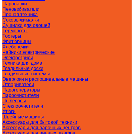
Пароварки
Пеновзбиватели
Прочая техника
Соковыжималки
Сушилки для овощей
Термопоты
Тостеры
Фритюрницы
Хлебопечки
Чайники электрические
Электрогрили
Техника для дома
Гладильные доски
Гладильные системы
Оверлоки и распошивальные машины
Отпариватели
Парогенераторы
Пароочистители
Пылесосы
Стеклоочистители
Утюги
Швейные машины
Аксессуары для бытовой техники
Аксессуары для варочных центров
Аксессуары для винных шкафов