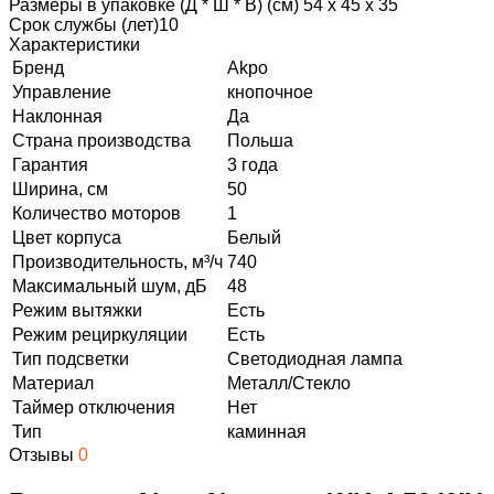
Размеры в упаковке (Д * Ш * В) (см) 54 х 45 х 35
Срок службы (лет)10
Характеристики
Бренд
Akpo
Управление
кнопочное
Наклонная
Да
Страна производства
Польша
Гарантия
3 года
Ширина, см
50
Количество моторов
1
Цвет корпуса
Белый
Производительность, м³/ч
740
Максимальный шум, дБ
48
Режим вытяжки
Есть
Режим рециркуляции
Есть
Тип подсветки
Светодиодная лампа
Материал
Металл/Стекло
Таймер отключения
Нет
Тип
каминная
Отзывы
0