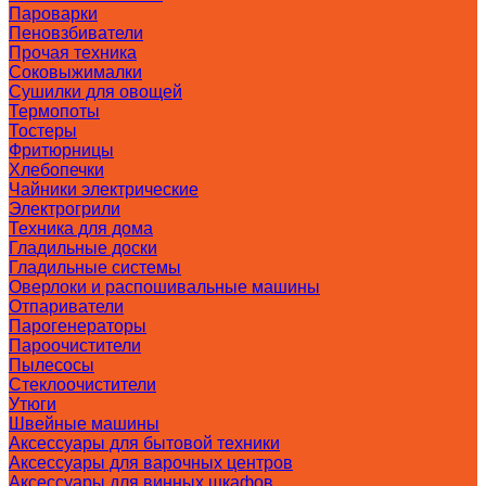
Пароварки
Пеновзбиватели
Прочая техника
Соковыжималки
Сушилки для овощей
Термопоты
Тостеры
Фритюрницы
Хлебопечки
Чайники электрические
Электрогрили
Техника для дома
Гладильные доски
Гладильные системы
Оверлоки и распошивальные машины
Отпариватели
Парогенераторы
Пароочистители
Пылесосы
Стеклоочистители
Утюги
Швейные машины
Аксессуары для бытовой техники
Аксессуары для варочных центров
Аксессуары для винных шкафов