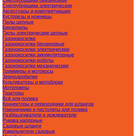
Снегоуборщики бензиновые
Снегоуборщики электрические
Аксессуары и комплектующие
Кусторезы и ножницы
Пилы цепные
Бензопилы
Пилы электрические цепные
Газонокосилки
Газонокосилки бензиновые
Газонокосилки электрические
Газонокосилки аккумуляторные
Газонокосилки-роботы
Газонокосилки механические
Триммеры и мотокосы
Зернодробилки
Культиваторы и мотоблоки
Мотопомпы
Тракторы
Всё для полива
Коннекторы и переходники для шлангов
Наконечники и пистолеты для полива
Разбрызгиватели и дождеватели
Рукава напорные
Садовые шланги
Измельчители садовые