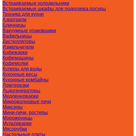
Встраиваемые холодильники
Встраиваемые шкафы для подогрева посуды
Техника для кухни
Аэрогрили
Блинницы
Вакуумные упаковщики
Вафельницы
Дистилляторы
Измельчители
Кофеварки
Кофемашины
Кофемолки
Кулеры для воды
Кухонные весы
Кухонные комбайны
Ломтерезки
Льдогенераторы
Медленноварки
Микроволновые печи
Миксеры
Мини-печи, ростеры
Мороженицы
Мультиварки
Мясорубки
Настольные плиты