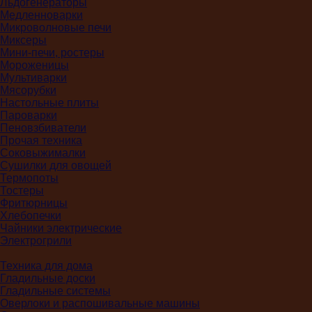
Льдогенераторы
Медленноварки
Микроволновые печи
Миксеры
Мини-печи, ростеры
Мороженицы
Мультиварки
Мясорубки
Настольные плиты
Пароварки
Пеновзбиватели
Прочая техника
Соковыжималки
Сушилки для овощей
Термопоты
Тостеры
Фритюрницы
Хлебопечки
Чайники электрические
Электрогрили
Техника для дома
Гладильные доски
Гладильные системы
Оверлоки и распошивальные машины