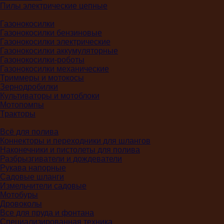
Пилы электрические цепные
Газонокосилки
Газонокосилки бензиновые
Газонокосилки электрические
Газонокосилки аккумуляторные
Газонокосилки-роботы
Газонокосилки механические
Триммеры и мотокосы
Зернодробилки
Культиваторы и мотоблоки
Мотопомпы
Тракторы
Всё для полива
Коннекторы и переходники для шлангов
Наконечники и пистолеты для полива
Разбрызгиватели и дождеватели
Рукава напорные
Садовые шланги
Измельчители садовые
Мотобуры
Дровоколы
Все для пруда и фонтана
Специализированная техника