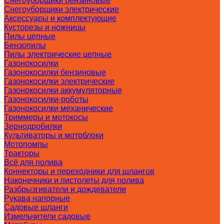
Снегоуборщики бензиновые
Снегоуборщики электрические
Аксессуары и комплектующие
Кусторезы и ножницы
Пилы цепные
Бензопилы
Пилы электрические цепные
Газонокосилки
Газонокосилки бензиновые
Газонокосилки электрические
Газонокосилки аккумуляторные
Газонокосилки-роботы
Газонокосилки механические
Триммеры и мотокосы
Зернодробилки
Культиваторы и мотоблоки
Мотопомпы
Тракторы
Всё для полива
Коннекторы и переходники для шлангов
Наконечники и пистолеты для полива
Разбрызгиватели и дождеватели
Рукава напорные
Садовые шланги
Измельчители садовые