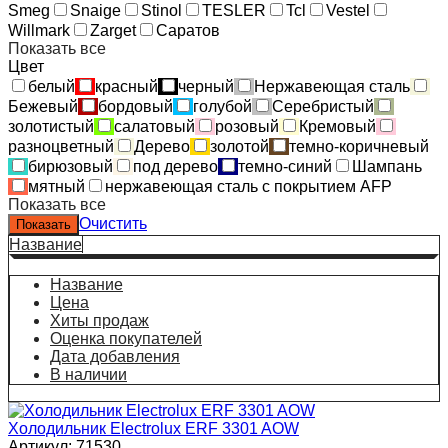
Smeg
Snaige
Stinol
TESLER
Tcl
Vestel
Willmark
Zarget
Саратов
Показать все
Цвет
белый
красный
черный
Нержавеющая сталь
Бежевый
бордовый
голубой
Серебристый
золотистый
салатовый
розовый
Кремовый
разноцветный
Дерево
золотой
темно-коричневый
бирюзовый
под дерево
темно-синий
Шампань
мятный
нержавеющая сталь с покрытием AFP
Показать все
Очистить
Название
Название
Цена
Хиты продаж
Оценка покупателей
Дата добавления
В наличии
Холодильник Electrolux ERF 3301 AOW
Артикул: 71530