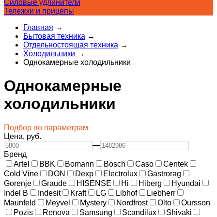
Силовые удлинители
Тележки и прицепы
Главная
→
Бытовая техника
→
Отдельностоящая техника
→
Холодильники
→
Однокамерные холодильники
Однокамерные
холодильники
Подбор по параметрам
Цена,
руб.
—
Бренд
Artel
BBK
Bomann
Bosch
Caso
Centek
Cold Vine
DON
Dexp
Electrolux
Gastrorag
Gorenje
Graude
HISENSE
Hi
Hiberg
Hyundai
Indel B
Indesit
Kraft
LG
Libhof
Liebherr
Maunfeld
Meyvel
Mystery
Nordfrost
Olto
Oursson
Pozis
Renova
Samsung
Scandilux
Shivaki