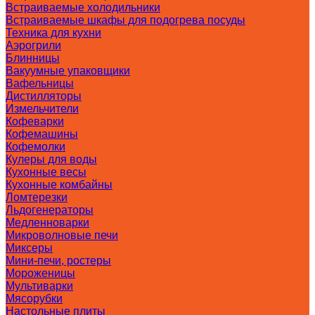
Встраиваемые холодильники
Встраиваемые шкафы для подогрева посуды
Техника для кухни
Аэрогрили
Блинницы
Вакуумные упаковщики
Вафельницы
Дистилляторы
Измельчители
Кофеварки
Кофемашины
Кофемолки
Кулеры для воды
Кухонные весы
Кухонные комбайны
Ломтерезки
Льдогенераторы
Медленноварки
Микроволновые печи
Миксеры
Мини-печи, ростеры
Мороженицы
Мультиварки
Мясорубки
Настольные плиты