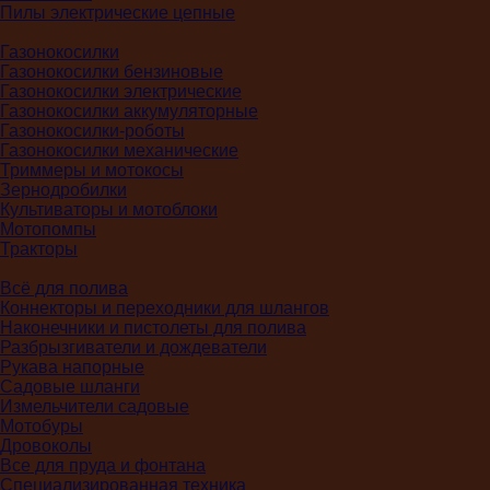
Пилы электрические цепные
Газонокосилки
Газонокосилки бензиновые
Газонокосилки электрические
Газонокосилки аккумуляторные
Газонокосилки-роботы
Газонокосилки механические
Триммеры и мотокосы
Зернодробилки
Культиваторы и мотоблоки
Мотопомпы
Тракторы
Всё для полива
Коннекторы и переходники для шлангов
Наконечники и пистолеты для полива
Разбрызгиватели и дождеватели
Рукава напорные
Садовые шланги
Измельчители садовые
Мотобуры
Дровоколы
Все для пруда и фонтана
Специализированная техника