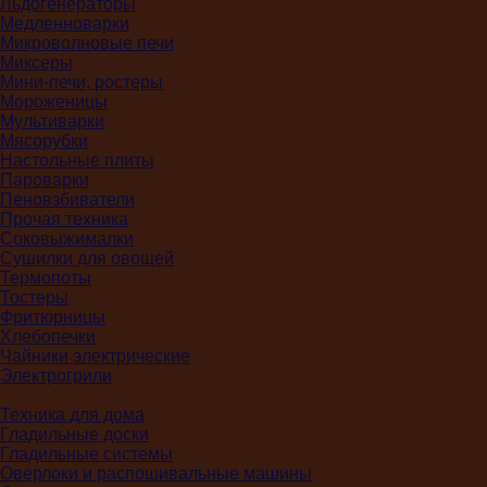
Льдогенераторы
Медленноварки
Микроволновые печи
Миксеры
Мини-печи, ростеры
Мороженицы
Мультиварки
Мясорубки
Настольные плиты
Пароварки
Пеновзбиватели
Прочая техника
Соковыжималки
Сушилки для овощей
Термопоты
Тостеры
Фритюрницы
Хлебопечки
Чайники электрические
Электрогрили
Техника для дома
Гладильные доски
Гладильные системы
Оверлоки и распошивальные машины