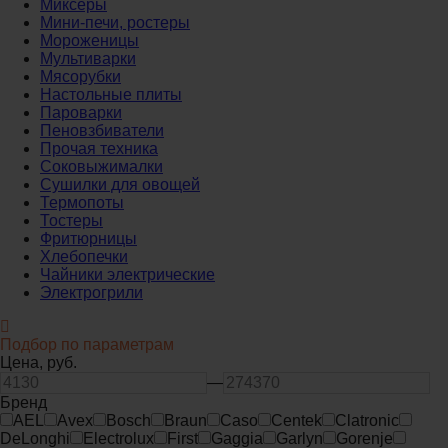
Миксеры
Мини-печи, ростеры
Мороженицы
Мультиварки
Мясорубки
Настольные плиты
Пароварки
Пеновзбиватели
Прочая техника
Соковыжималки
Сушилки для овощей
Термопоты
Тостеры
Фритюрницы
Хлебопечки
Чайники электрические
Электрогрили
Подбор по параметрам
Цена,
руб.
—
Бренд
AEL
Avex
Bosch
Braun
Caso
Centek
Clatronic
DeLonghi
Electrolux
First
Gaggia
Garlyn
Gorenje