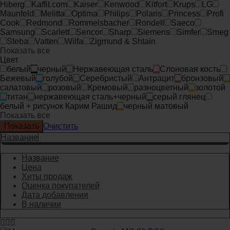
Hiberg
Kaffit.com
Kaiser
Kenwood
Kitfort
Krups
LG
Maunfeld
Melitta
Optima
Philips
Polaris
Princess
Profi
Cook
Redmond
Rommelsbacher
Rondell
Saeco
Samsung
Scarlett
Sencor
Sharp
Siemens
Simfer
Smeg
Steba
Vatten
Wilfa
Zigmund & Shtain
Показать все
Цвет
белый
черный
Нержавеющая сталь
Слоновая кость
Бежевый
голубой
Серебристый
Антрацит
бронзовый
салатовый
розовый
Кремовый
разноцветный
золотой
титан
нержавеющая сталь+черный
серый глянец
белый + рисунок Карим Рашид
черный матовый
Показать все
Очистить
Название
Название
Цена
Хиты продаж
Оценка покупателей
Дата добавления
В наличии