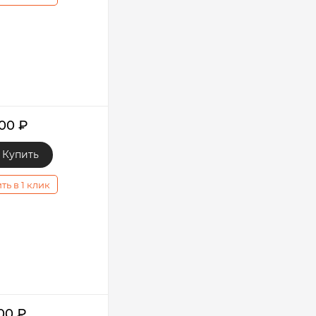
000
₽
Купить
ть в 1 клик
400
₽