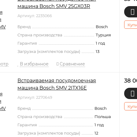
машина Bosch SMV 25GX03R
Артикул: 2235066
Купи
Бренд
Bosch
Страна производства
Турция
Гарантия
1 год
Загрузка (комплектов посуды)
13
мотр
В избранное
Сравнение
38 
Встраиваемая посудомоечная
машина Bosch SMV 2ITX16E
Артикул: 2270649
Купи
Бренд
Bosch
Страна производства
Польша
Гарантия
1 год
Загрузка (комплектов посуды)
12