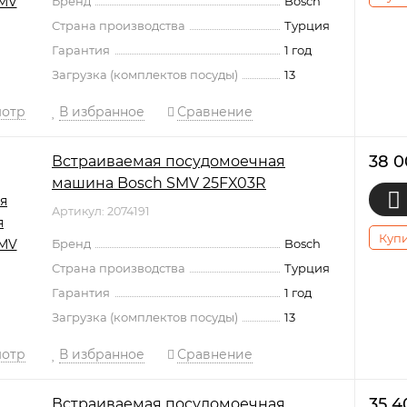
Бренд
Bosch
Страна производства
Турция
Гарантия
1 год
Загрузка (комплектов посуды)
13
мотр
В избранное
Сравнение
38 
Встраиваемая посудомоечная
машина Bosch SMV 25FX03R
Артикул: 2074191
Купи
Бренд
Bosch
Страна производства
Турция
Гарантия
1 год
Загрузка (комплектов посуды)
13
мотр
В избранное
Сравнение
35 
Встраиваемая посудомоечная