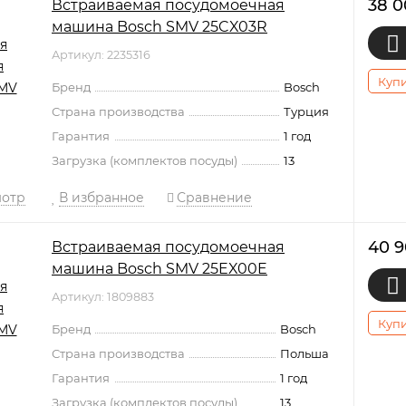
38 
Встраиваемая посудомоечная
машина Bosch SMV 25CX03R
Артикул: 2235316
Купи
Бренд
Bosch
Страна производства
Турция
Гарантия
1 год
Загрузка (комплектов посуды)
13
мотр
В избранное
Сравнение
40 
Встраиваемая посудомоечная
машина Bosch SMV 25EX00E
Артикул: 1809883
Купи
Бренд
Bosch
Страна производства
Польша
Гарантия
1 год
Загрузка (комплектов посуды)
13