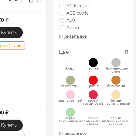
AC Electric
ACElectric
70
₽
AUX
Abion
Купить
Показать все
ть в 1 клик
Цвет
черный
Нержавеющая
белый
сталь
золотистый
Графит
бронзовый
разноцветный
серый
белый
графитовый
перламутровый
00
₽
серый
серый
серый
алюминиевый
алюминиевый
алюминиевый
Купить
/ белый
/ черный
Показать все