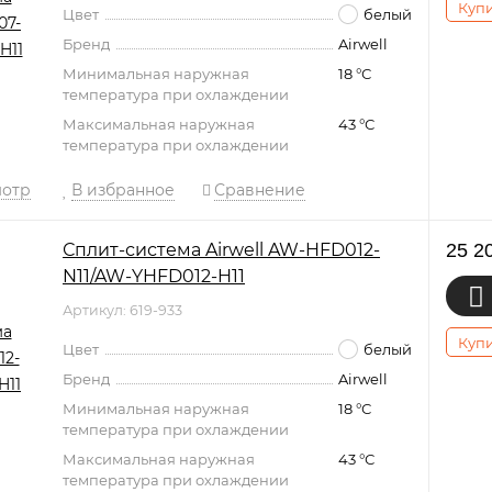
Купи
Цвет
белый
Бренд
Airwell
Минимальная наружная
18 °С
температура при охлаждении
Максимальная наружная
43 °С
температура при охлаждении
мотр
В избранное
Сравнение
Сплит-система Airwell AW-HFD012-
25 2
N11/AW-YHFD012-H11
Артикул: 619-933
Купи
Цвет
белый
Бренд
Airwell
Минимальная наружная
18 °С
температура при охлаждении
Максимальная наружная
43 °С
температура при охлаждении