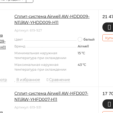
Сплит-система Airwell AW-HDD009-
21 4
N11/AW-YHDD009-H11
Артикул: 619-927
Купи
Цвет
белый
Бренд
Airwell
Минимальная наружная
15 °С
температура при охлаждении
Максимальная наружная
43 °С
температура при охлаждении
мотр
В избранное
Сравнение
Сплит-система Airwell AW-HFD007-
17 7
N11/AW-YHFD007-H11
Артикул: 619-931