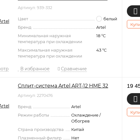
Артикул: 939-332
Цвет
белый
Купи
Бренд
Artel
Минимальная наружная
18 °С
температура при охлаждении
Максимальная наружная
43 °С
температура при охлаждении
мотр
В избранное
Сравнение
Сплит-система Artel ART-12 HME 32
19 4
Артикул: 2270476
Бренд
Artel
Купи
Режим работы
Охлаждение /
Обогрев
Страна производства
Китай
Плазменный фильтр
Нет