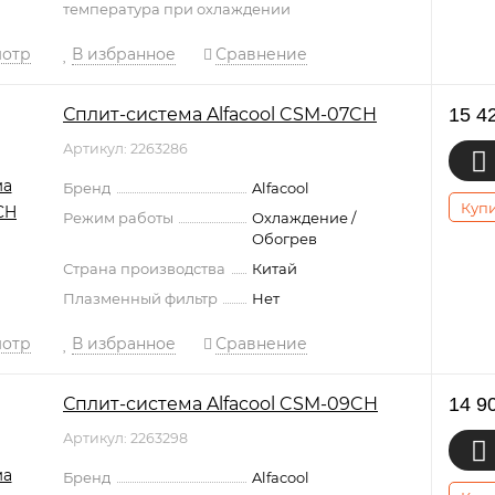
температура при охлаждении
мотр
В избранное
Сравнение
Сплит-система Alfacool CSM-07CH
15 4
Артикул: 2263286
Бренд
Alfacool
Купи
Режим работы
Охлаждение /
Обогрев
Страна производства
Китай
Плазменный фильтр
Нет
мотр
В избранное
Сравнение
Сплит-система Alfacool CSM-09CH
14 9
Артикул: 2263298
Бренд
Alfacool