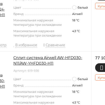
Купи
Цвет
белый
Бренд
Airwell
Минимальная наружная
18 °С
температура при охлаждении
Максимальная наружная
43 °С
температура при охлаждении
мотр
В избранное
Сравнение
Сплит-система Airwell AW-HFD030-
77 1
N11/AW-YHFD030-H11
Артикул: 619-936
Купи
Цвет
белый
Бренд
Airwell
Минимальная наружная
18 °С
температура при охлаждении
Максимальная наружная
43 °С